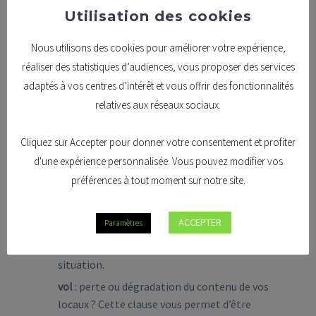
prend en charge la perte d’exploitation,
Utilisation des cookies
permettant ainsi de maintenir tout ou partie
de votre chiffre d’affaires.
Nous utilisons des cookies pour améliorer votre expérience,
pertes indirectes
: une clause complémentaire
réaliser des statistiques d’audiences, vous proposer des services
indispensable car elle prend en charge les
adaptés à vos centres d’intérêt et vous offrir des fonctionnalités
pertes indirectes faisant suite à un incendie par
relatives aux réseaux sociaux.
exemple.
véhicules au repos
: lors du sinistre, vos engins
Cliquez sur Accepter pour donner votre consentement et profiter
de chantier, tracteurs, fourgonnettes et autres
d'une expérience personnalisée. Vous pouvez modifier vos
véhicules professionnels ont été endommagés
préférences à tout moment sur notre site.
alors qu’ils étaient parqués au sein de
l’entreprise ? Cette complémentaire vient
ACCEPTER
Paramètres
prendre le relais de votre contrat auto
professionnel qui ne couvre pas une telle
situation.
vol
: perte ou dégradation du contenu de vos
locaux ? Cette clause vous permet d’être