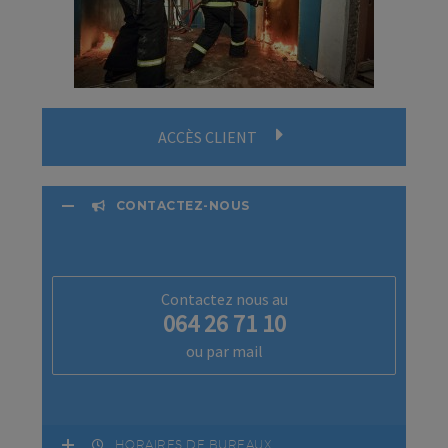
ACCÈS CLIENT
CONTACTEZ-NOUS
Contactez nous au
064 26 71 10
ou par mail
HORAIRES DE BUREAUX