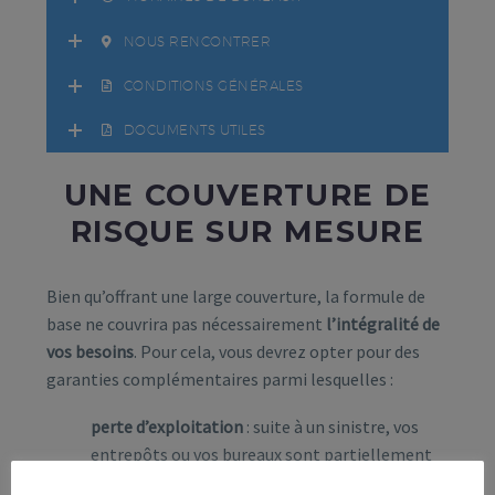
NOUS RENCONTRER
CONDITIONS GÉNÉRALES
DOCUMENTS UTILES
UNE COUVERTURE DE
RISQUE SUR MESURE
Bien qu’offrant une large couverture, la formule de
base ne couvrira pas nécessairement
l’intégralité de
vos besoins
. Pour cela, vous devrez opter pour des
garanties complémentaires parmi lesquelles :
perte d’exploitation
: suite à un sinistre, vos
entrepôts ou vos bureaux sont partiellement
ou totalement inutilisables ? Cette garantie