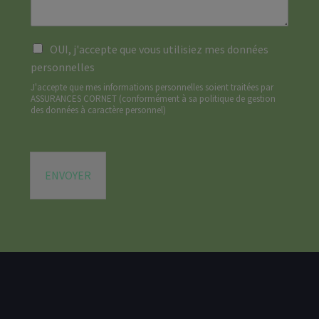
a
m
a
g
a
n
e
i
d
*
R
l
OUI, j'accepte que vous utilisiez mes données
e
G
*
*
personnelles
P
J'accepte que mes informations personnelles soient traitées par
D
ASSURANCES CORNET (
conformément à sa politique de gestion
*
des données à caractère personnel
)
ENVOYER