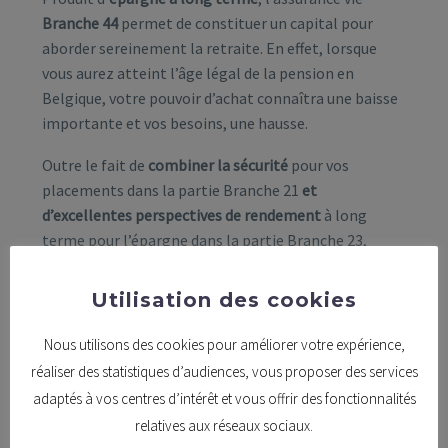
Branche 44
permet de constituer un capital pour
aborder sereinement la retraite. En effet, lorsque
vous aurez atteint l’âge légal de la pension en
Belgique, votre pouvoir d’achat connaîtra une baisse
importante et vos besoins, une hausse.
Outre le fait de
combiner la sécurité
pour vos
placements dans la partie Branche 21
et
d’excellentes perspectives de rendement
à long
terme pour l’épargne dans la partie Branche 23,
cette assurance épargne présente bien d’autres
avantages, à commencer par :
Utilisation des cookies
la
constitution d’un capital à votre rythme
à
Nous utilisons des cookies pour améliorer votre expérience,
partir de quelques euros par mois.
réaliser des statistiques d’audiences, vous proposer des services
une grande flexibilité de votre contrat
adaptés à vos centres d’intérêt et vous offrir des fonctionnalités
d’assurance vie puisque vous pouvez déplacer
relatives aux réseaux sociaux.
une partie de vos fonds d’une branche à l’autre.