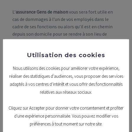
L’
assurance Gens de maison
vous sera fort utile en
cas de dommages à l’un de vos employés dans le
cadre de ses fonctions ou alors qu’il est en chemin
depuis son domicile pour se rendre à son lieu de
travail.
La prise en charge concerne :
Utilisation des cookies
les
frais médicaux ou d’hospitalisation
Nous utilisons des cookies pour améliorer votre expérience,
consécutifs à l’accident.
réaliser des statistiques d’audiences, vous proposer des services
la
perte temporaire de salaire
: dans
adaptés à vos centres d’intérêt et vous offrir des fonctionnalités
l’hypothèse où votre jardinier ou votre baby-
relatives aux réseaux sociaux.
sitter ne peut travailler de manière
temporaire, une indemnisation vient maintenir
Cliquez sur Accepter pour donner votre consentement et profiter
ses revenus.
d'une expérience personnalisée. Vous pouvez modifier vos
l’
incapacité définitive de travailler
: une rente
préférences à tout moment sur notre site.
est versée épisodiquement pendant la durée