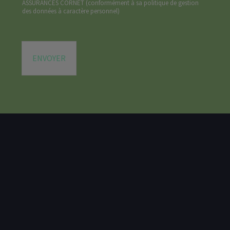
ASSURANCES CORNET (
conformément à sa politique de gestion
*
des données à caractère personnel
)
ENVOYER