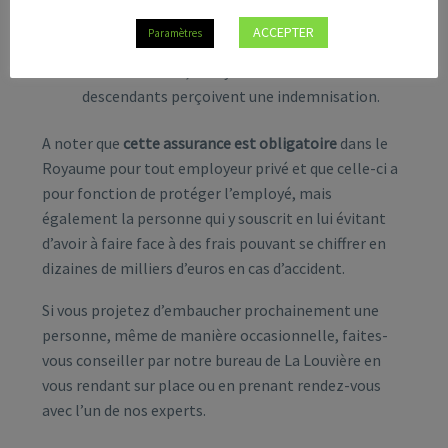
prévue selon les termes du contrat.
ACCEPTER
Paramètres
le
décès
: en fonction des garanties prévues
dans le contrat, les ayant-droits et
descendants perçoivent une indemnisation.
A noter que
cette assurance est obligatoire
dans le
Royaume pour tout employeur privé et que celle-ci a
pour fonction de protéger l’employé, mais
également la personne qui y souscrit en lui évitant
d’avoir à faire face à des frais pouvant se chiffrer en
dizaines de milliers d’euros en cas d’accident.
Si vous projetez d’embaucher prochainement une
personne, même de manière occasionnelle, faites-
vous conseiller par notre bureau de La Louvière en
vous rendant sur place ou en prenant rendez-vous
avec l’un de nos experts.