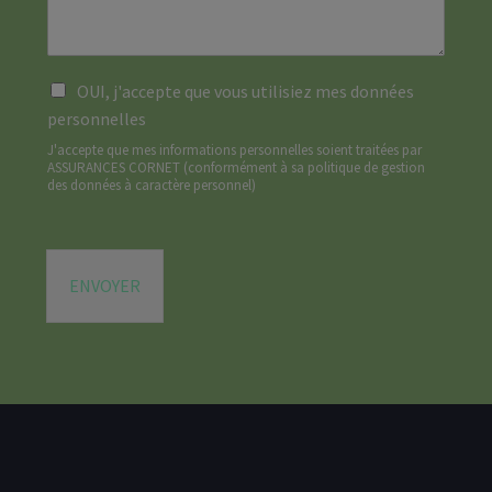
e
m
a
m
a
g
a
n
e
i
d
*
R
l
OUI, j'accepte que vous utilisiez mes données
e
G
*
*
personnelles
P
J'accepte que mes informations personnelles soient traitées par
D
ASSURANCES CORNET (
conformément à sa politique de gestion
*
des données à caractère personnel
)
ENVOYER