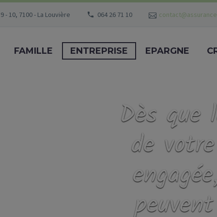
9 - 10, 7100 - La Louvière
064 26 71 10
contact@assurance
FAMILLE
ENTREPRISE
EPARGNE
C
Dès que l
de votre
engagée
peuvent