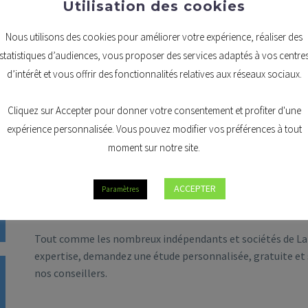
Utilisation des cookies
LA RC PROFESSIONNELLE, P
Nous utilisons des cookies pour améliorer votre expérience, réaliser des
statistiques d’audiences, vous proposer des services adaptés à vos centre
La
RC professionnelle
est une assurance qui s’adresse pri
d’intérêt et vous offrir des fonctionnalités relatives aux réseaux sociaux.
la prestation de services constitue l’activité principale 
architecte ou un agent immobilier.
Cliquez sur Accepter pour donner votre consentement et profiter d'une
Elle couvre les dommages corporels, matériels et immatéri
expérience personnalisée. Vous pouvez modifier vos préférences à tout
également par toutes les personnes dont il répond. Ainsi, 
moment sur notre site.
dirigeant d’une PME et l’ensemble du personnel intervena
ACCEPTER
Paramètres
A noter que pour certaines professions réglementées en Bel
assurance RC professionnelle
.
Tout comme les nombreux indépendants et sociétés de La L
expertise, demandez une étude personnalisée, gratuite et
nos conseillers.