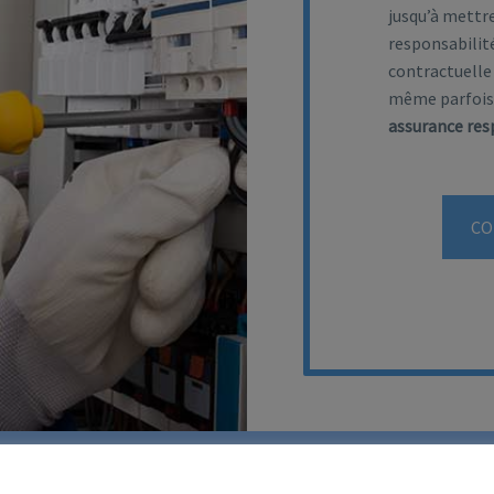
jusqu’à mettre 
responsabilité
contractuelle 
même parfois 
assurance resp
CO