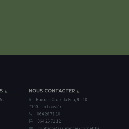
S
NOUS CONTACTER
352
Rue des Croix du Feu, 9 - 10
7100 - La Louvière
064 26 71 10
064 26 71 12
contact@assurances-cornet.be