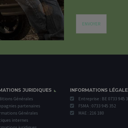
D
e
*
*
ENVOYER
MATIONS JURIDIQUES
INFORMATIONS LÉGALE
itions Générales
Entreprise : BE 0733 945 
pagnies partenaires
FSMA : 0733 945 352
rmations Générales
MAE : 216 180
tiques internes
rmations juridiques