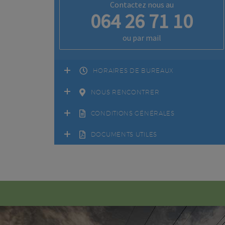
Contactez nous au
064 26 71 10
ou par mail
HORAIRES DE BUREAUX
NOUS RENCONTRER
CONDITIONS GÉNÉRALES
DOCUMENTS UTILES