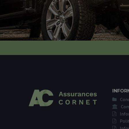
INFOR
Cond
Com
Info
Poli
Info