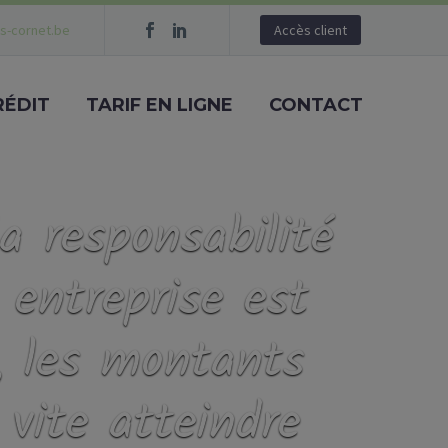
s-cornet.be
Accès client
RÉDIT
TARIF EN LIGNE
CONTACT
a responsabilité
 entreprise est
, les montants
 vite atteindre