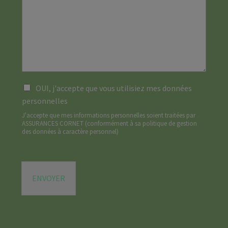
e
r
r
e
m
e
e
*
e
s
d
s
s
e
s
e
m
a
m
a
g
a
n
e
i
d
*
R
l
OUI, j'accepte que vous utilisiez mes données
e
G
*
*
personnelles
P
J'accepte que mes informations personnelles soient traitées par
D
ASSURANCES CORNET (
conformément à sa politique de gestion
*
des données à caractère personnel
)
ENVOYER