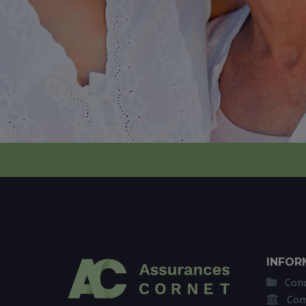
INFOR
Cond
Com