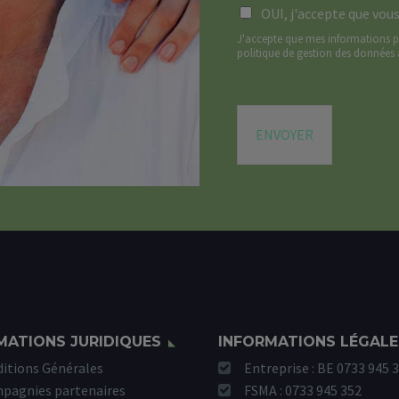
*
R
a
OUI, j'accepte que vou
G
n
J'accepte que mes informations p
P
d
politique de gestion des données 
D
e
*
*
ENVOYER
MATIONS JURIDIQUES
INFORMATIONS LÉGALE
itions Générales
Entreprise : BE 0733 945 
pagnies partenaires
FSMA : 0733 945 352