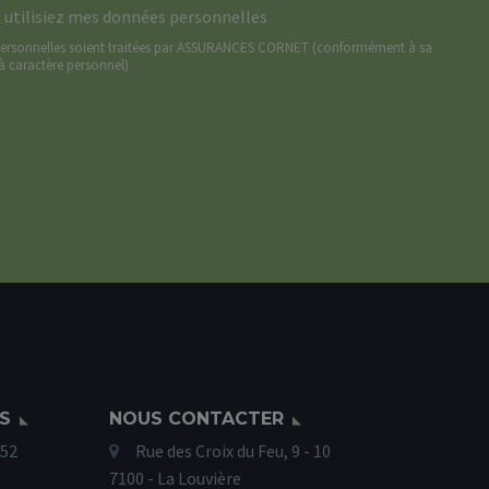
l
s utilisiez mes données personnelles
*
ersonnelles soient traitées par ASSURANCES CORNET (
conformément à sa
à caractère personnel
)
S
NOUS CONTACTER
352
Rue des Croix du Feu, 9 - 10
7100 - La Louvière