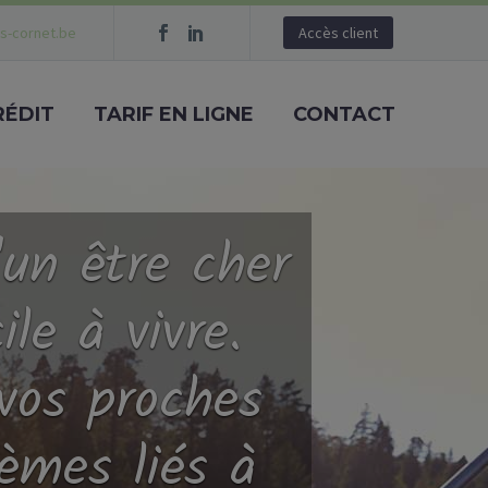
s-cornet.be
Accès client
RÉDIT
TARIF EN LIGNE
CONTACT
'un être cher
ile à vivre.
vos proches
èmes liés à