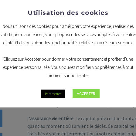
Utilisation des cookies
Nous utilisons des cookies pour améliorer votre expérience, réaliser des
LES 3 TYPES D'ASSU
statistiques d’audiences, vous proposer des services adaptés à vos centre
d’intérêt et vous offrir des fonctionnalités relatives aux réseaux sociaux.
Dire adieu à l’un de ses proches représente un poids financ
près de sept Belges sur dix. En effet, en l’espace de trente 
Cliquez sur Accepter pour donner votre consentement et profiter d'une
pour atteindre de 4000 € à 6000 €
pour une formule classiqu
expérience personnalisée. Vous pouvez modifier vos préférences à tout
moment sur notre site.
Un tracas supplémentaire qui ne devrait jamais incomber 
particulièrement douloureux.
ACCEPTER
Paramètres
Pour éviter pareille situation, l’
assurance funérailles
perme
formules distinctes permettent d’ailleurs de prévoir chaqu
l’
assurance vie entière
: le capital prévu est instan
quant au moment où survient le décès. Ce capital pe
frais liés à votre enterrement ou à votre crémation