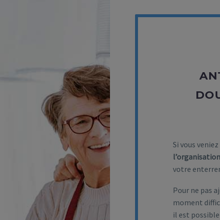
AN
DO
Si vous veniez
l’organisation
votre enterre
Pour ne pas a
moment diffici
il est possibl