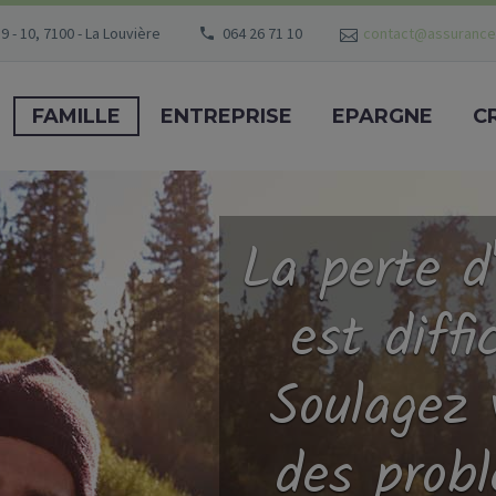
9 - 10, 7100 - La Louvière
064 26 71 10
contact@assurance
FAMILLE
ENTREPRISE
EPARGNE
C
La perte d
est diffic
Soulagez 
des probl